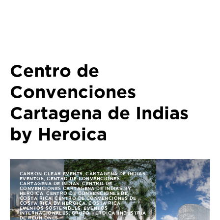
Centro de
Convenciones
Cartagena de Indias
by Heroica
,
CARBON CLEAR EVENTS
CARTAGENA DE INDIAS
,
EVENTOS
CENTRO DE CONVENCIONES
,
CARTAGENA DE INDIAS
CENTRO DE
CONVENCIONES CARTAGENA DE INDIAS BY
,
HEROICA
CENTRO DE CONVENCIONES DE
,
COSTA RICA
CENTRO DE CONVENCIONES DE
,
COSTA RICA BY HEROICA
COSTA RICA
,
EVENTOS SOSTENIBLES
EVENTOS
,
,
INTERNACIONALES
GRUPO HEROICA
INDUSTRIA
DE REUNIONES