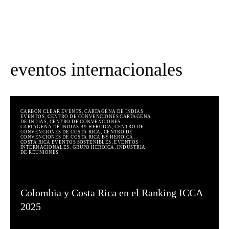
eventos internacionales
,
CARBON CLEAR EVENTS
CARTAGENA DE INDIAS
,
EVENTOS
CENTRO DE CONVENCIONES CARTAGENA
,
DE INDIAS
CENTRO DE CONVENCIONES
,
CARTAGENA DE INDIAS BY HEROICA
CENTRO DE
,
CONVENCIONES DE COSTA RICA
CENTRO DE
,
CONVENCIONES DE COSTA RICA BY HEROICA
,
COSTA RICA EVENTOS SOSTENIBLES
EVENTOS
,
,
INTERNACIONALES
GRUPO HEROICA
INDUSTRIA
DE REUNIONES
Colombia y Costa Rica en el Ranking ICCA
2025